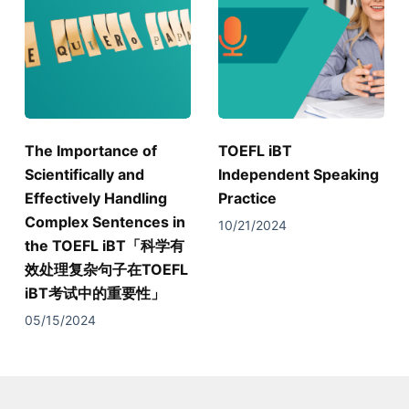
The Importance of
TOEFL iBT
Scientifically and
Independent Speaking
Effectively Handling
Practice
Complex Sentences in
10/21/2024
the TOEFL iBT「科学有
效处理复杂句子在TOEFL
iBT考试中的重要性」
05/15/2024